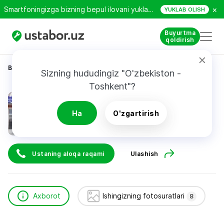
×
Smartfoningizga bizning bepul ilovani yuklab oling!
YUKLAB OLISH
Buyurtma
qoldirish
Bosh sahifa
Texnikani ta’mirlash
dotech service
Sizning hududingiz "O'zbekiston - 
Toshkent"?
dotech service
Ha
O'zgartirish
Ustaning aloqa raqami
Ulashish
Axborot
Ishingizning fotosuratlari
8