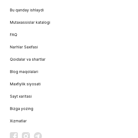
Bu qanday ishlaydi
Mutaxassislar katalogi
FAQ
Narhlar Saxifasi
Qoidalar va shartlar
Blog maqolalari
Maxfiylik siyosati
Sayt xaritasi
Bizga yozing
Xizmatlar