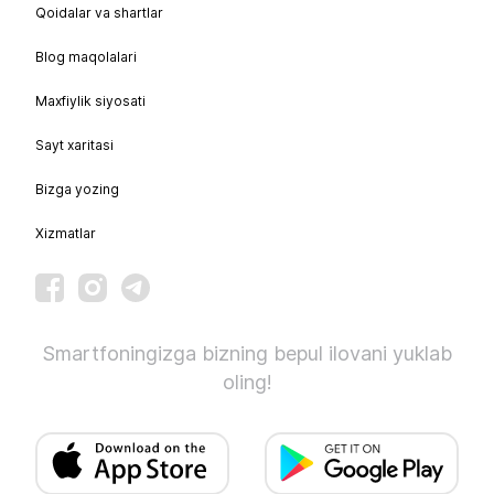
Qoidalar va shartlar
Blog maqolalari
Maxfiylik siyosati
Sayt xaritasi
Bizga yozing
Xizmatlar
Smartfoningizga bizning bepul ilovani yuklab
oling!