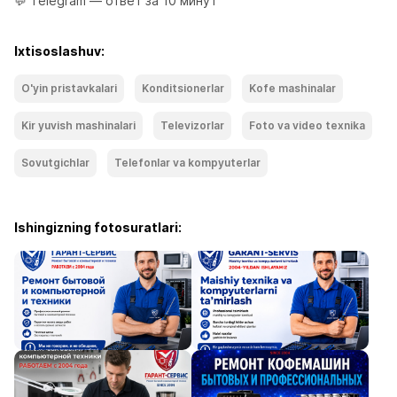
💬 Telegram — ответ за 10 минут
Ixtisoslashuv:
O'yin pristavkalari
Konditsionerlar
Kofe mashinalar
Kir yuvish mashinalari
Televizorlar
Foto va video texnika
Sovutgichlar
Telefonlar va kompyuterlar
Ishingizning fotosuratlari: