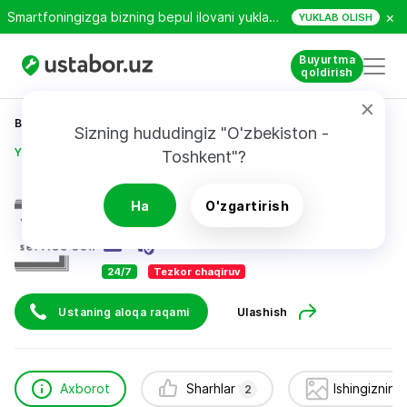
×
Smartfoningizga bizning bepul ilovani yuklab oling!
YUKLAB OLISH
Buyurtma
qoldirish
Bosh sahifa
Texnikani ta’mirlash
Sizning hududingiz "O'zbekiston - 
YuSe Service Centre
Toshkent"?
YuSe Service Centre
Ha
O'zgartirish
2
sharhlar
24/7
Tezkor chaqiruv
Ustaning aloqa raqami
Ulashish
Axborot
Sharhlar
Ishingizning
2