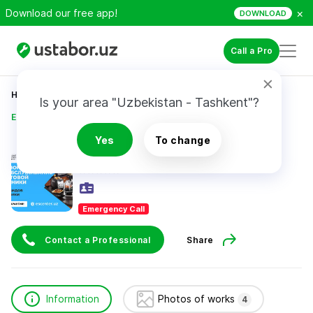
×
Download our free app!
DOWNLOAD
Call a Pro
Home
Appliance Repair & Installation
Is your area "Uzbekistan - Tashkent"?
Единый сервисный центр
Yes
To change
Единый сервисный центр
Emergency Call
Contact a Professional
Share
Information
Photos of works
4