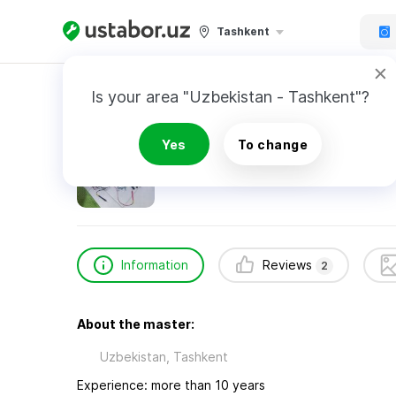
Tashkent
Home
Appliance Repair & Installation
Тимур
Is your area "Uzbekistan - Tashkent"?
Тимур Борисов.
Yes
To change
2
reviews
Information
Reviews
2
About the master:
Uzbekistan, Tashkent
Experience: more than 10 years