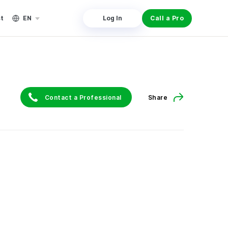
st
EN
Log In
Call a Pro
Contact a Professional
Share