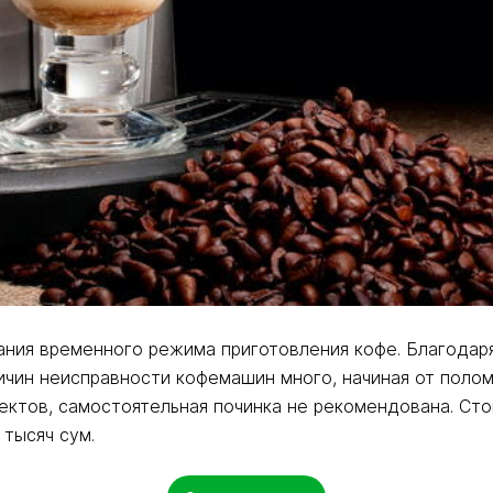
ия временного режима приготовления кофе. Благодар
чин неисправности кофемашин много, начиная от полом
ектов, самостоятельная починка не рекомендована. Ст
 тысяч сум.