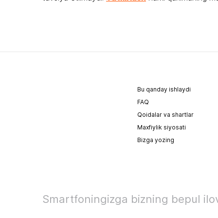
Bu qanday ishlaydi
FAQ
Qoidalar va shartlar
Maxfiylik siyosati
Bizga yozing
Smartfoningizga bizning bepul ilov