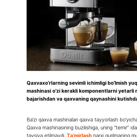
Qaxvaxo’rlarning sevimli ichimligi bo’lmish y
mashinasi o’zi kerakli komponentlarni yetarli 
bajarishdan va qaxvaning qaynashini kutishd
Ba’zi qaxva mashinalari qaxva tayyorlash bo’yicha
Qaxva mashinasining buzilishiga, uning “temir” ida
tavsiya etilmaydi.
Ta’mirlash
narxi qurilmaning m