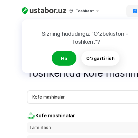
Toshkent
Sizning hududingiz "O'zbekiston - 
Toshkent"?
Buyurtnoma
Bosh sahifa
Ustalarning xizmatlari narxi - Ustabor.uz
Ha
O'zgartirish
Toshkentda kofe mashina
Kofe mashinalar
Kofe mashinalar
Ta'mirlash