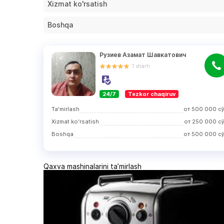
Хizmat ko'rsatish
Boshqa
Рузиев Азамат Шавкатович
1
sharh
24/7
Tezkor chaqiruv
Ta'mirlash
от
500 000
с
Хizmat ko'rsatish
от
250 000
с
Boshqa
от
500 000
с
Qaxva mashinalarini ta’mirlash