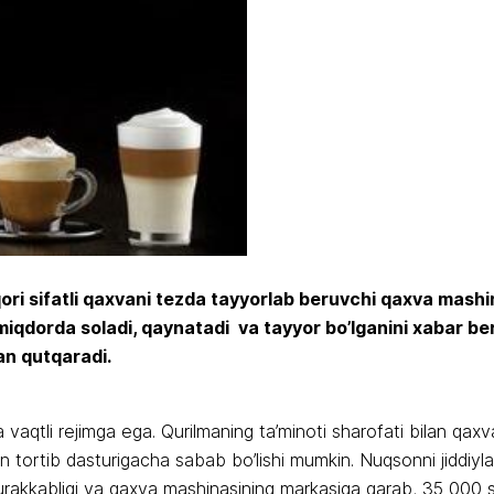
uqori sifatli qaxvani tezda tayyorlab beruvchi qaxva mash
miqdorda soladi, qaynatadi va tayyor bo’lganini xabar ber
an qutqaradi.
 vaqtli rejimga ega. Qurilmaning ta’minoti sharofati bilan qaxv
n tortib dasturigacha sabab bo’lishi mumkin. Nuqsonni jiddiyla
urakkabligi va qaxva mashinasining markasiga qarab, 35 000