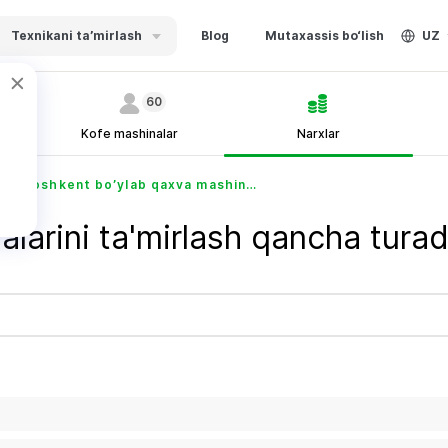
Texnikani ta’mirlash
Blog
Mutaxassis bo‘lish
UZ
60
Kofe mashinalar
Narxlar
Toshkent bo’ylab qaxva mashinalarini ta’mirlash narxlari - Ustabor.uz
larini ta'mirlash qancha turad