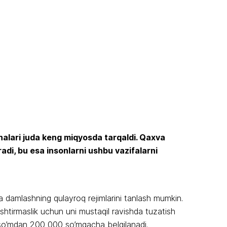
inalari juda keng miqyosda tarqaldi. Qaxva
adi, bu esa insonlarni ushbu vazifalarni
a damlashning qulayroq rejimlarini tanlash mumkin.
shtirmaslik uchun uni mustaqil ravishda tuzatish
 so’mdan 200 000 so’mgacha belgilanadi.