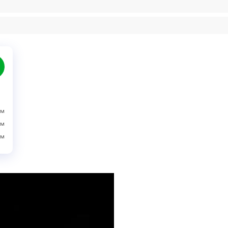
ўм
ўм
ўм