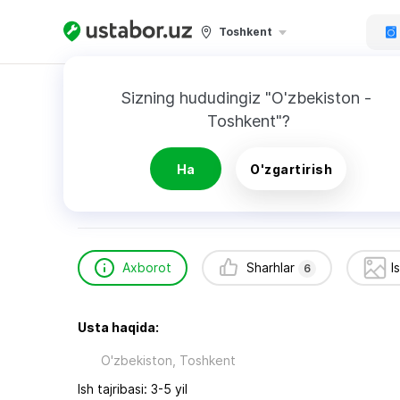
Toshkent
Bosh sahifa
Texnikani ta’mirlash
Otabek
Sizning hududingiz "O'zbekiston - 
Toshkent"?
Otabek
6
sharhlar
Ha
O'zgartirish
Axborot
Sharhlar
I
6
Usta haqida:
O'zbekiston, Toshkent
Ish tajribasi: 3-5 yil