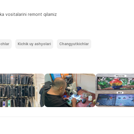
ka vositalarini remont qilamiz
echlar
Kichik uy ashyolari
Changyutkichlar