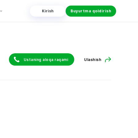
Kirish
Buyurtma qoldirish
Ustaning aloqa raqami
Ulashish