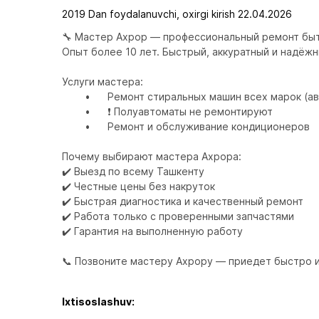
2019 Dan foydalanuvchi, oxirgi kirish 22.04.2026
🔧 Мастер Ахрор — профессиональный ремонт быто
Опыт более 10 лет. Быстрый, аккуратный и надёжны
Услуги мастера:

	•	Ремонт стиральных машин всех марок (автомат)

	•	❗ Полуавтоматы не ремонтируют

	•	Ремонт и обслуживание кондиционеров

Почему выбирают мастера Ахрора:

✔️ Выезд по всему Ташкенту

✔️ Честные цены без накруток

✔️ Быстрая диагностика и качественный ремонт

✔️ Работа только с проверенными запчастями

✔️ Гарантия на выполненную работу

📞 Позвоните мастеру Ахрору — приедет быстро и
Ixtisoslashuv: