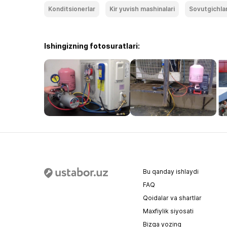
Konditsionerlar
Kir yuvish mashinalari
Sovutgichla
Ishingizning fotosuratlari:
Bu qanday ishlaydi
FAQ
Qoidalar va shartlar
Maxfiylik siyosati
Bizga yozing