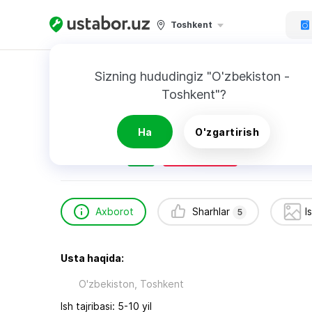
Toshkent
Bosh sahifa
Texnikani ta’mirlash
Ахрор
Sizning hududingiz "O'zbekiston - 
Toshkent"?
Ахрор
5
sharhlar
Ha
O'zgartirish
24/7
Tezkor chaqiruv
Axborot
Sharhlar
I
5
Usta haqida:
O'zbekiston, Toshkent
Ish tajribasi: 5-10 yil