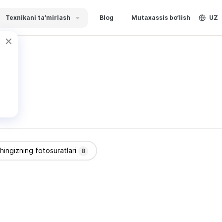
Texnikani ta’mirlash
Blog
Mutaxassis bo‘lish
UZ
shingizning fotosuratlari
8