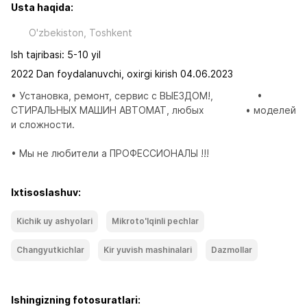
Usta haqida:
O'zbekiston, Toshkent
Ish tajribasi: 5-10 yil
2022 Dan foydalanuvchi, oxirgi kirish 04.06.2023
• Установка, ремонт, сервис с ВЫЕЗДОМ!,                • 
СТИРАЛЬНЫХ МАШИН АВТОМАТ, любых               • моделей 
и сложности.

• Мы не любители а ПРОФЕССИОНАЛЫ !!!
Ixtisoslashuv:
Kichik uy ashyolari
Mikroto'lqinli pechlar
Changyutkichlar
Kir yuvish mashinalari
Dazmollar
Ishingizning fotosuratlari: