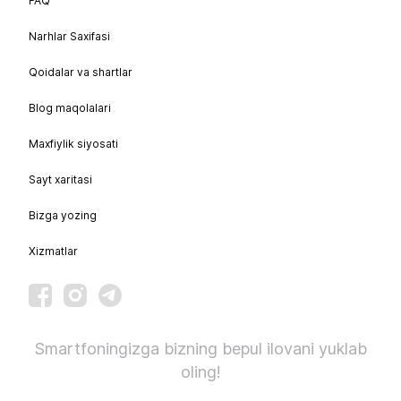
FAQ
Narhlar Saxifasi
Qoidalar va shartlar
Blog maqolalari
Maxfiylik siyosati
Sayt xaritasi
Bizga yozing
Xizmatlar
Smartfoningizga bizning bepul ilovani yuklab
oling!