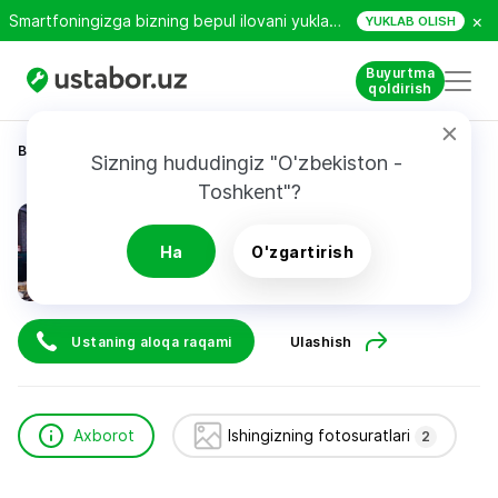
×
Smartfoningizga bizning bepul ilovani yuklab oling!
YUKLAB OLISH
Buyurtma
qoldirish
Bosh sahifa
Texnikani ta’mirlash
Миркамилов Али
Sizning hududingiz "O'zbekiston - 
Toshkent"?
Миркамилов Али
Ha
O'zgartirish
Ustaning aloqa raqami
Ulashish
Axborot
Ishingizning fotosuratlari
2