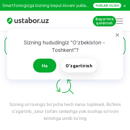
×
Smartfoningizga bizning bepul ilovani yuklab oling!
YUKLAB OLISH
Buyurtma
qoldirish
Sizning hududingiz "O'zbekiston - 
Konditsionerlar
Toshkent"?
Ha
O'zgartirish
QIDIRUV NATIJALARI
Filtri
Sizning so'rovingiz bo’yicha hech narsa topilmadi. Bo'limni
o'zgartirib, zarur toifani tanlashga yoki boshqa so'rovni
kiritishga urinib ko’ring