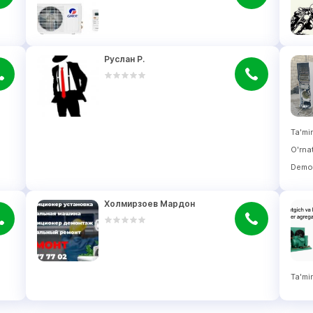
Руслан Р.
Ta'mi
O'rna
Demo
Холмирзоев Мардон
Ta'mi