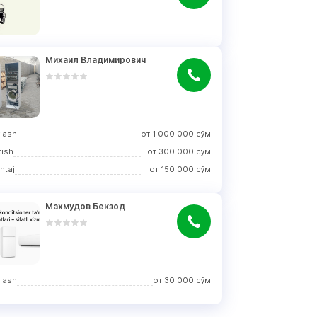
Михаил Владимирович
rlash
от
1 000 000
сўм
tish
от
300 000
сўм
ntaj
от
150 000
сўм
Махмудов Бекзод
rlash
от
30 000
сўм