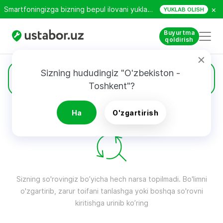
×
Smartfoningizga bizning bepul ilovani yuklab oling!
YUKLAB OLISH
Buyurtma
qoldirish
Sizning hududingiz "O'zbekiston - 
Oshxona kombayni
Toshkent"?
Ha
O'zgartirish
QIDIRUV NATIJALARI
Filtri
Sizning so'rovingiz bo’yicha hech narsa topilmadi. Bo'limni
o'zgartirib, zarur toifani tanlashga yoki boshqa so'rovni
kiritishga urinib ko’ring