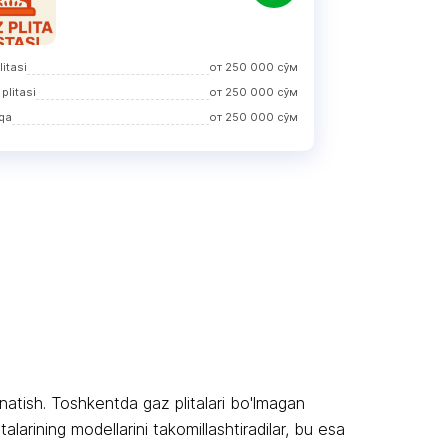
itasi
от
250 000
сўм
 plitasi
от
250 000
сўм
qa
от
250 000
сўм
rnatish. Toshkentda gaz plitalari bo'lmagan
larining modellarini takomillashtiradilar, bu esa