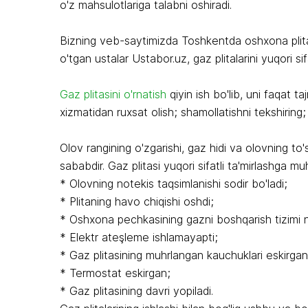
o'z mahsulotlariga talabni oshiradi.
Bizning veb-saytimizda Toshkentda oshxona plitala
o'tgan ustalar Ustabor.uz, gaz plitalarini yuqori sif
Gaz plitasini o'rnatish
qiyin ish bo'lib, uni faqat ta
xizmatidan ruxsat olish; shamollatishni tekshiring;
Olov rangining o'zgarishi, gaz hidi va olovning to
sababdir. Gaz plitasi yuqori sifatli ta'mirlashga muh
* Olovning notekis taqsimlanishi sodir bo'ladi;
* Plitaning havo chiqishi oshdi;
* Oshxona pechkasining gazni boshqarish tizimi no
* Elektr ateşleme ishlamayapti;
* Gaz plitasining muhrlangan kauchuklari eskirgan
* Termostat eskirgan;
* Gaz plitasining davri yopiladi.