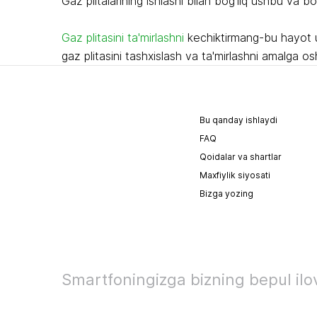
Gaz plitalarining ishlashi bilan bog'liq ushbu va 
Gaz plitasini ta'mirlashni
kechiktirmang-bu hayot uch
gaz plitasini tashxislash va ta'mirlashni amalga os
Bu qanday ishlaydi
FAQ
Qoidalar va shartlar
Maxfiylik siyosati
Bizga yozing
Smartfoningizga bizning bepul ilov