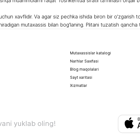
boshqa muammolarni faqat Toshkentda sifatli ta'mirlash orqali 
un xavflidir. Va agar siz pechka ishida biron bir o'zgarish top
hiradigan mutaxassis bilan bog'laning. Plitani tuzatish qancha 
Mutaxassislar katalogi
Narhlar Saxifasi
Blog maqolalari
Sayt xaritasi
Xizmatlar
ani yuklab oling!