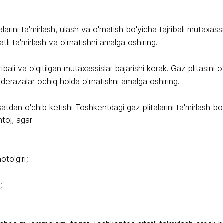
rini ta'mirlash, ulash va o'rnatish bo'yicha tajribali mutaxas
atli ta'mirlash va o'rnatishni amalga oshiring.
jribali va o'qitilgan mutaxassislar bajarishi kerak. Gaz plitasin
 derazalar ochiq holda o'rnatishni amalga oshiring.
'satdan o'chib ketishi Toshkentdagi gaz plitalarini ta'mirlash b
toj, agar:
to'g'ri;
;