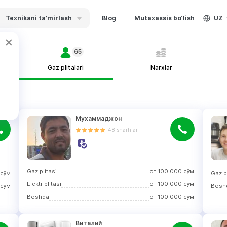
Texnikani ta’mirlash
Blog
Mutaxassis bo‘lish
UZ
65
Gaz plitalari
Narxlar
Мухаммаджон
48
sharhlar
Gaz plitasi
от
100 000
сўм
сўм
Gaz pl
Elektr plitasi
от
100 000
сўм
сўм
Bosh
Boshqa
от
100 000
сўм
Виталий