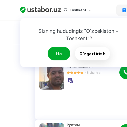
Toshkent
Sizning hududingiz "O'zbekiston - 
Toshkent"?
Buyurtnoma
QIDIRUV NATIJALARI
Ha
O'zgartirish
Мухаммаджон
48
sharhlar
Рустам