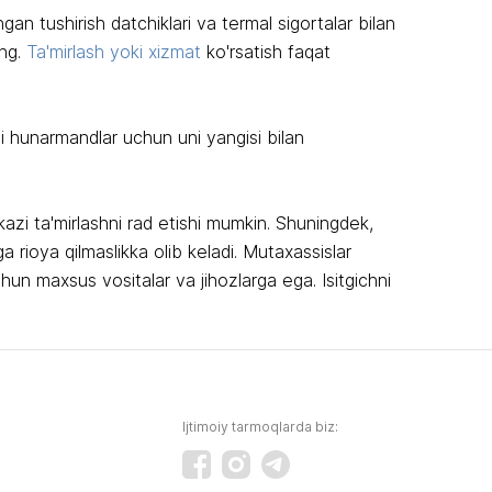
gan tushirish datchiklari va termal sigortalar bilan
ing.
Ta'mirlash yoki xizmat
ko'rsatish faqat
agi hunarmandlar uchun uni yangisi bilan
kazi ta'mirlashni rad etishi mumkin. Shuningdek,
ga rioya qilmaslikka olib keladi. Mutaxassislar
un maxsus vositalar va jihozlarga ega. Isitgichni
Ijtimoiy tarmoqlarda biz: