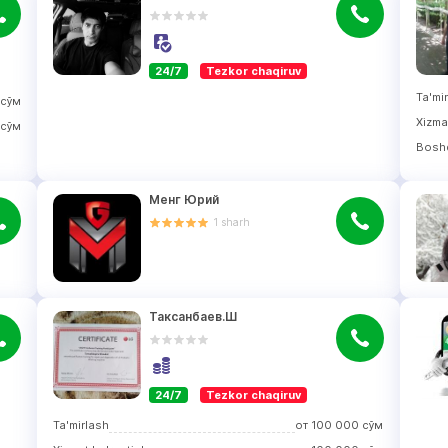
24/7
Tezkor chaqiruv
Ta'mi
сўм
Хizma
сўм
Bosh
Менг Юрий
1
sharh
Таксанбаев.Ш
24/7
Tezkor chaqiruv
Ta'mirlash
от
100 000
сўм