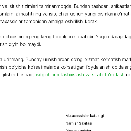
va isitish tizimlari ta'mirlanmoqda. Bundan tashqari, shikastlan
ismlarni almashtiring va isitgichlar uchun yangi qismlarni o'rnat
utaxassislar tomonidan amalga oshirilishi kerak.
shdan chiqishining eng keng tarqalgan sababidir. Yuqori darajad
rish qiyin bo'lmaydi.
hga urinmang. Bunday urinishlardan so'ng, xizmat ko'rsatish mar
anish bo'yicha ko'rsatmalarda ko'rsatilgan foydalanish qoidalari
ilishni bilishadi,
isitgichlarni tashxislash va sifatli ta'mirlash
uch
.
Mutaxassislar katalogi
Narhlar Saxifasi
Blog maqolalari