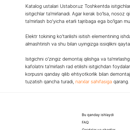
Katalog ustalari Ustabor.uz Toshkentda isitgichlar 
isitgichlar ta'mirlanadi. Agar kerak bo'lsa, nosoz q
ta'mirlash bo'yicha etarli tajribaga ega bo'lgan m
Elektr tokining ko'tarilishi isitish elementining i
almashtirish va shu bilan uyingizga issiqlikni qayta
Isitgichni o'zingiz demontaj qilishga va ta'mirlas
kafolatni ta'mirlash rad etilishi isitgichdan foydal
korpusni qanday qilib ehtiyotkorlik bilan demontaj q
tuzatish qancha turadi,
narxlar sahifasiga
qarang
Bu qanday ishlaydi
FAQ
Qoidalar va shartlar