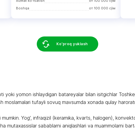
Хizmat ko'rsatish
от
100 000
сўм
Boshqa
от
100 000
сўм
Ko'proq yuklash
ti yoki yomon ishlaydigan batareyalar bilan isitgichlar Toshken
ish moslamalari tufayli sovuq mavsumda xonada qulay haroratn
i mumkin. Yog', infraqizil (keramika, kvarts, halogen), konvekt
cha mutaxassislar sabablarni aniqlashlari va muammolarni barta