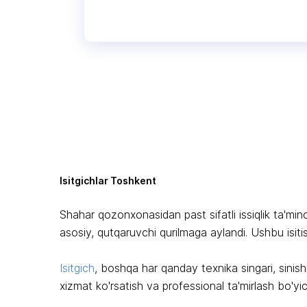
Isitgichlar Toshkent
Shahar qozonxonasidan past sifatli issiqlik ta'mino
asosiy, qutqaruvchi qurilmaga aylandi. Ushbu isit
Isitgich
, boshqa har qanday texnika singari, sinish
xizmat ko'rsatish va professional ta'mirlash bo'yi