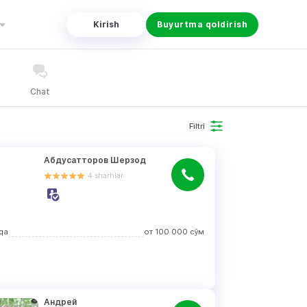
Kirish
Buyurtma qoldirish
Chat
Filtri
Абдусатторов Шерзод
4
sharhlar
qa
от
100 000
сўм
Андрей