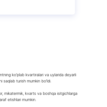
tning ko'plab kvartiralari va uylarida deyarli
i saqlab turish mumkin bo'ldi.
or, mikatermik, kvarts va boshqa isitgichlarga
raf etishlari mumkin.