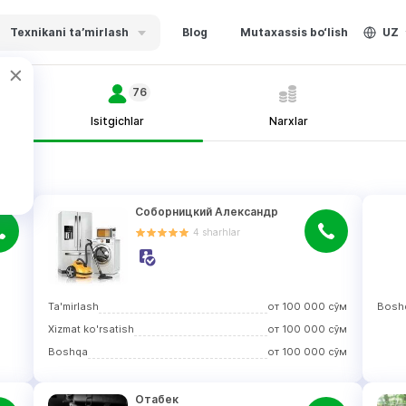
Texnikani ta’mirlash
Blog
Mutaxassis bo‘lish
UZ
76
Isitgichlar
Narxlar
Соборницкий Александр
4
sharhlar
Ta'mirlash
от
100 000
сўм
Bosh
Хizmat ko'rsatish
от
100 000
сўм
Boshqa
от
100 000
сўм
Отабек