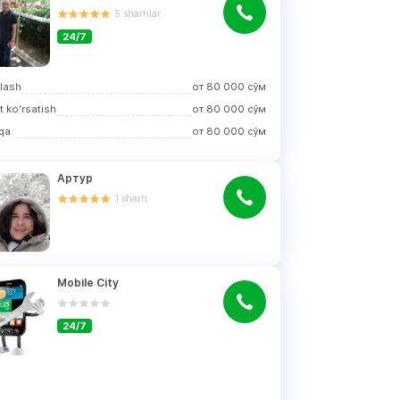
5
sharhlar
24/7
rlash
от
80 000
сўм
t ko'rsatish
от
80 000
сўм
qa
от
80 000
сўм
Артур
1
sharh
Mobile City
24/7