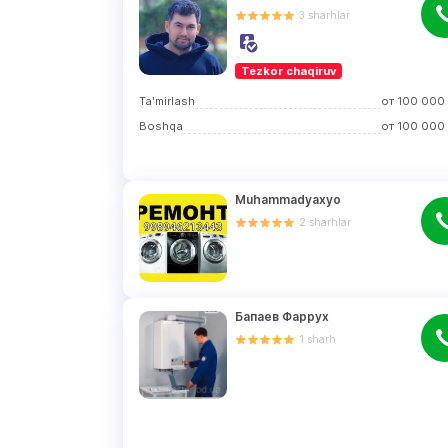
3
sharhlar
Tezkor chaqiruv
Ta'mirlash
от
100 000
Boshqa
от
100 000
Muhammadyaxyo
2
sharhlar
Бапаев Фаррух
1
sharh