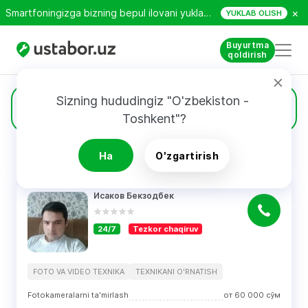
×
Smartfoningizga bizning bepul ilovani yuklab oling!
YUKLAB OLISH
Buyurtma
qoldirish
Sizning hududingiz "O'zbekiston - 
2
Foto va video texnika
Toshkent"?
Ha
O'zgartirish
QIDIRUV NATIJALARI
Filtri
Исаков Бекзодбек
24/7
Tezkor chaqiruv
FOTO VA VIDEO TEXNIKA
TEXNIKANI O'RNATISH
Fotokameralarni ta'mirlash
от
60 000
сўм