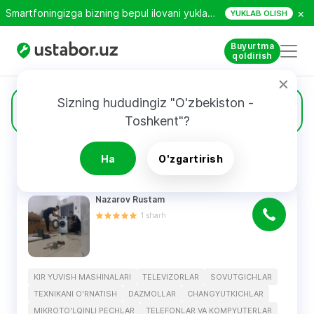
×
Smartfoningizga bizning bepul ilovani yuklab oling!
YUKLAB OLISH
Buyurtma
qoldirish
Sizning hududingiz "O'zbekiston - 
2
Televizorlar
Toshkent"?
Ha
O'zgartirish
QIDIRUV NATIJALARI
Filtri
Nazarov Rustam
1
sharh
KIR YUVISH MASHINALARI
TELEVIZORLAR
SOVUTGICHLAR
TEXNIKANI O'RNATISH
DAZMOLLAR
CHANGYUTKICHLAR
MIKROTO'LQINLI PECHLAR
TELEFONLAR VA KOMPYUTERLAR