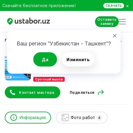
×
Скачайте бесплатное приложение!
СКАЧАТЬ
Оставить
заявку
Главная
Ремонт техники
Единый сервисный центр
Ваш регион "Узбекистан - Ташкент"?
Единый сервисный центр
Да
Изменить
Срочный вызов
Контакт мастера
Поделиться
Информация
Фото работ
4