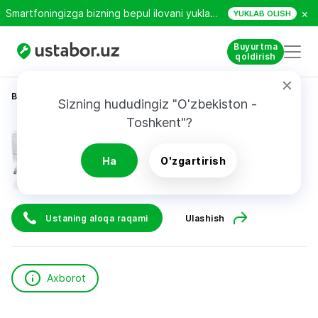
×
Smartfoningizga bizning bepul ilovani yuklab oling!
YUKLAB OLISH
Buyurtma
qoldirish
Bosh sahifa
Texnikani ta’mirlash
Мухитдин
Sizning hududingiz "O'zbekiston - 
Toshkent"?
Мухитдин
Ha
O'zgartirish
Ustaning aloqa raqami
Ulashish
Axborot