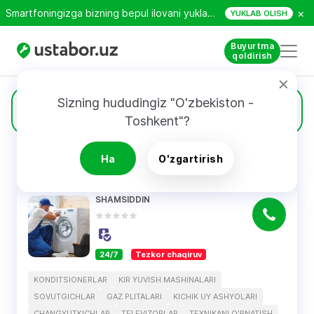
×
Smartfoningizga bizning bepul ilovani yuklab oling!
YUKLAB OLISH
Buyurtma
qoldirish
Sizning hududingiz "O'zbekiston - 
2
Gaz plitalari
Toshkent"?
Ha
O'zgartirish
QIDIRUV NATIJALARI
Filtri
SHAMSIDDIN
24/7
Tezkor chaqiruv
KONDITSIONERLAR
KIR YUVISH MASHINALARI
SOVUTGICHLAR
GAZ PLITALARI
KICHIK UY ASHYOLARI
CHANGYUTKICHLAR
TELEVIZORLAR
TEXNIKANI O'RNATISH