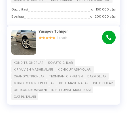
Gaz plitasi
от
150 000
сўм
Boshqa
от
200 000
сўм
Yusupov Tohirjon
1
sharh
KONDITSIONERLAR
SOVUTGICHLAR
KIR YUVISH MASHINALARI
KICHIK UY ASHYOLARI
CHANGYUTKICHLAR
TEXNIKANI O'RNATISH
DAZMOLLAR
MIKROTO'LQINLI PECHLAR
KOFE MASHINALAR
ISITGICHLAR
OSHXONA KOMBAYNI
IDISH YUVISH MASHINASI
GAZ PLITALARI