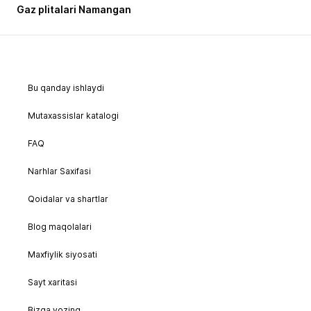
Gaz plitalari Namangan
Bu qanday ishlaydi
Mutaxassislar katalogi
FAQ
Narhlar Saxifasi
Qoidalar va shartlar
Blog maqolalari
Maxfiylik siyosati
Sayt xaritasi
Bizga yozing