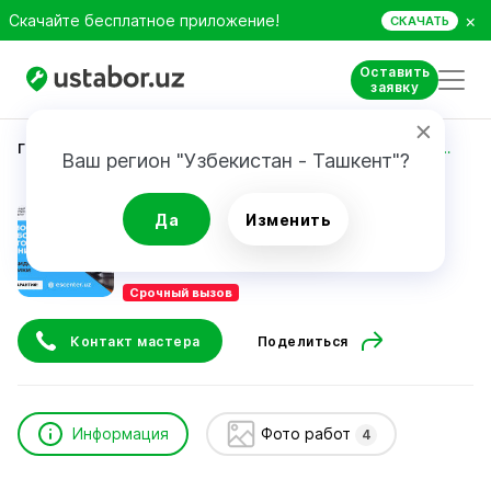
×
Скачайте бесплатное приложение!
СКАЧАТЬ
Оставить
заявку
Главная
Ремонт техники
Единый сервисный центр
Ваш регион "Узбекистан - Ташкент"?
Единый сервисный центр
Да
Изменить
Срочный вызов
Контакт мастера
Поделиться
Информация
Фото работ
4