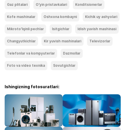
Gaz plitalari
O'yin pristavkalari
Konditsionerlar
Kofe mashinalar
Oshxona kombayni
Kichik uy ashyolari
Mikroto'lqinli pechlar
Isitgichlar
Idish yuvish mashinasi
Changyutkichlar
Kir yuvish mashinalari
Televizorlar
Telefonlar va kompyuterlar
Dazmollar
Foto va video texnika
Sovutgichlar
Ishingizning fotosuratlari: