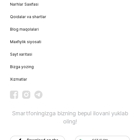
Narhlar Saxifasi
Qoidalar va shartlar
Blog maqolalari
Maxfiylik siyosati
Sayt xaritasi
Bizga yozing
Xizmatlar
Smartfoningizga bizning bepul ilovani yuklab
oling!