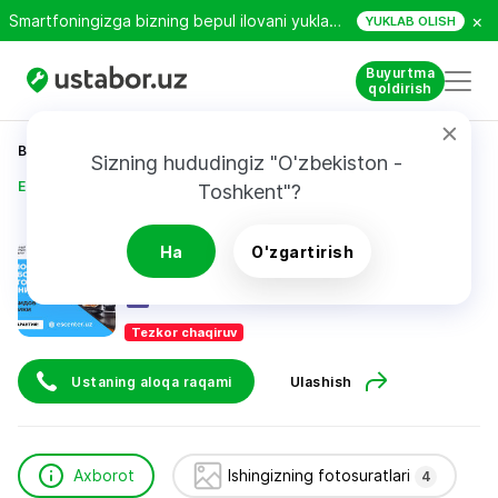
×
Smartfoningizga bizning bepul ilovani yuklab oling!
YUKLAB OLISH
Buyurtma
qoldirish
Bosh sahifa
Texnikani ta’mirlash
Sizning hududingiz "O'zbekiston - 
Единый сервисный центр
Toshkent"?
Единый сервисный центр
Ha
O'zgartirish
Tezkor chaqiruv
Ustaning aloqa raqami
Ulashish
Axborot
Ishingizning fotosuratlari
4