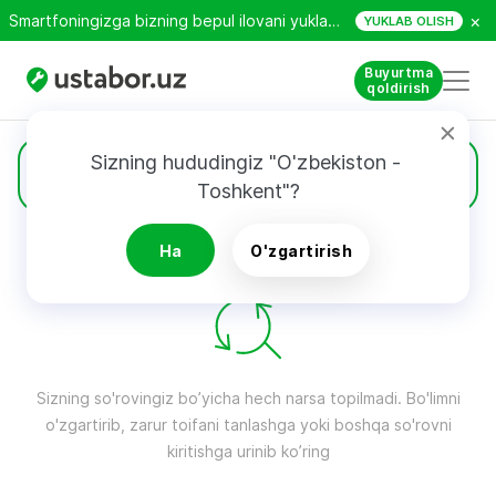
×
Smartfoningizga bizning bepul ilovani yuklab oling!
YUKLAB OLISH
Buyurtma
qoldirish
Sizning hududingiz "O'zbekiston - 
O'yin pristavkalari
Toshkent"?
Ha
O'zgartirish
QIDIRUV NATIJALARI
Filtri
Sizning so'rovingiz bo’yicha hech narsa topilmadi. Bo'limni
o'zgartirib, zarur toifani tanlashga yoki boshqa so'rovni
kiritishga urinib ko’ring